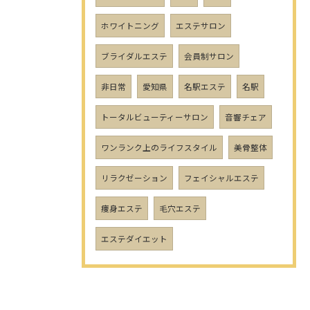
ホワイトニング
エステサロン
ブライダルエステ
会員制サロン
非日常
愛知県
名駅エステ
名駅
トータルビューティーサロン
音響チェア
ワンランク上のライフスタイル
美骨整体
リラクゼーション
フェイシャルエステ
痩身エステ
毛穴エステ
エステダイエット