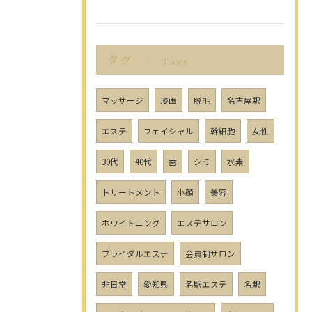
タグ
Tags
マッサージ
漫画
脱毛
名古屋駅
エステ
フェイシャル
幹細胞
女性
30代
40代
歯
シミ
水素
トリートメント
小顔
美容
ホワイトニング
エステサロン
ブライダルエステ
会員制サロン
非日常
愛知県
名駅エステ
名駅