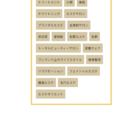
トリートメント
小顔
美容
ホワイトニング
エステサロン
ブライダルエステ
会員制サロン
非日常
愛知県
名駅エステ
名駅
トータルビューティーサロン
音響チェア
ワンランク上のライフスタイル
美骨整体
リラクゼーション
フェイシャルエステ
痩身エステ
毛穴エステ
エステダイエット