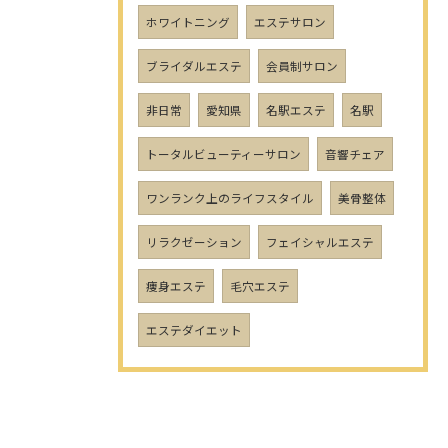
ホワイトニング
エステサロン
ブライダルエステ
会員制サロン
非日常
愛知県
名駅エステ
名駅
トータルビューティーサロン
音響チェア
ワンランク上のライフスタイル
美骨整体
リラクゼーション
フェイシャルエステ
痩身エステ
毛穴エステ
エステダイエット