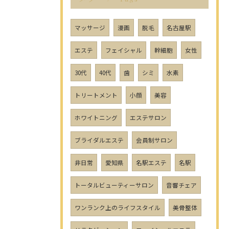
マッサージ
漫画
脱毛
名古屋駅
エステ
フェイシャル
幹細胞
女性
30代
40代
歯
シミ
水素
トリートメント
小顔
美容
ホワイトニング
エステサロン
ブライダルエステ
会員制サロン
非日常
愛知県
名駅エステ
名駅
トータルビューティーサロン
音響チェア
ワンランク上のライフスタイル
美骨整体