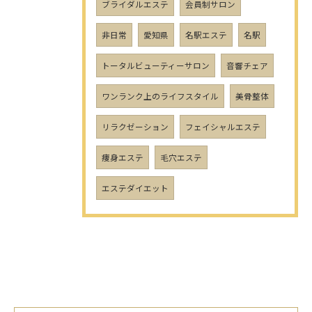
ブライダルエステ
会員制サロン
非日常
愛知県
名駅エステ
名駅
トータルビューティーサロン
音響チェア
ワンランク上のライフスタイル
美骨整体
リラクゼーション
フェイシャルエステ
痩身エステ
毛穴エステ
エステダイエット