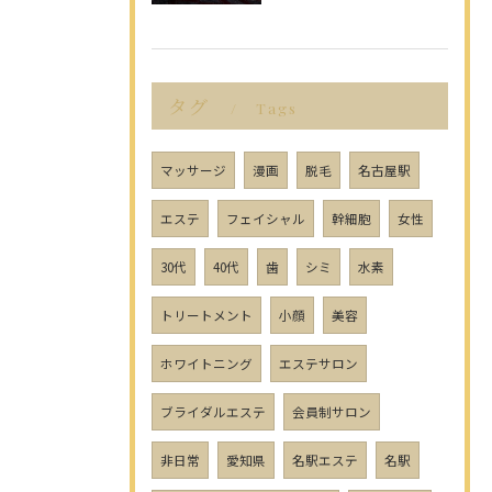
タグ
Tags
マッサージ
漫画
脱毛
名古屋駅
エステ
フェイシャル
幹細胞
女性
30代
40代
歯
シミ
水素
トリートメント
小顔
美容
ホワイトニング
エステサロン
ブライダルエステ
会員制サロン
非日常
愛知県
名駅エステ
名駅