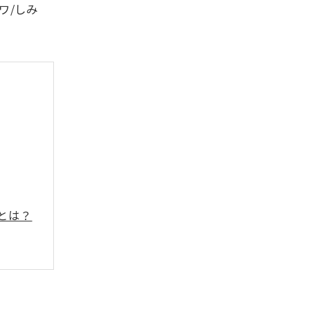
ワ/しみ
とは？