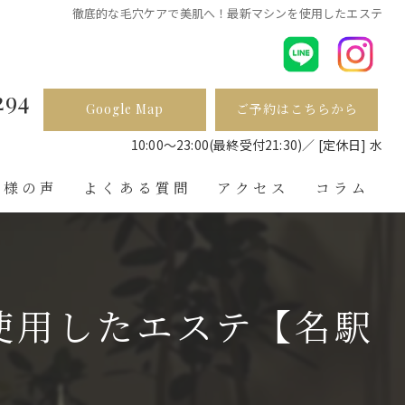
徹底的な毛穴ケアで美肌へ！最新マシンを使用したエステ
294
Google Map
ご予約はこちらから
ら
10:00〜23:00(最終受付21:30)／ [定休日] 水
客様の声
よくある質問
アクセス
コラム
使用したエステ【名駅