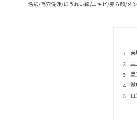
名駅/毛穴洗浄/ほうれい線/ニキビ/赤ら顔/メ
美
エ
黒
徹
自