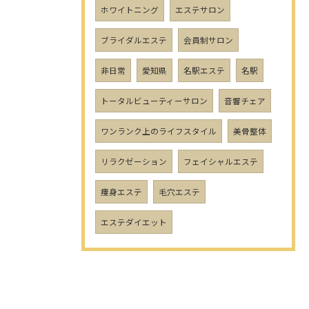
ホワイトニング
エステサロン
ブライダルエステ
会員制サロン
非日常
愛知県
名駅エステ
名駅
トータルビューティーサロン
音響チェア
ワンランク上のライフスタイル
美骨整体
リラクゼーション
フェイシャルエステ
痩身エステ
毛穴エステ
エステダイエット