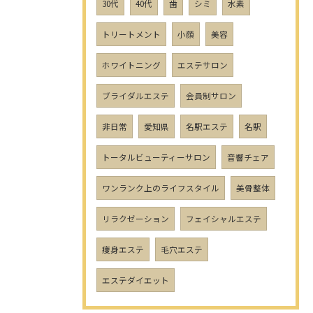
30代
40代
歯
シミ
水素
トリートメント
小顔
美容
ホワイトニング
エステサロン
ブライダルエステ
会員制サロン
非日常
愛知県
名駅エステ
名駅
トータルビューティーサロン
音響チェア
ワンランク上のライフスタイル
美骨整体
リラクゼーション
フェイシャルエステ
痩身エステ
毛穴エステ
エステダイエット