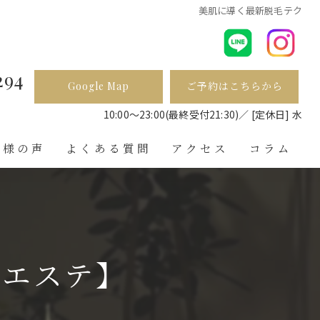
美肌に導く最新脱毛テク
294
Google Map
ご予約はこちらから
ら
10:00〜23:00(最終受付21:30)／ [定休日] 水
客様の声
よくある質問
アクセス
コラム
 エステ】