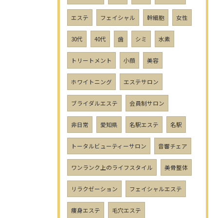
エステ
フェイシャル
幹細胞
女性
30代
40代
歯
シミ
水素
トリートメント
小顔
美容
ホワイトニング
エステサロン
ブライダルエステ
会員制サロン
非日常
愛知県
名駅エステ
名駅
トータルビューティーサロン
音響チェア
ワンランク上のライフスタイル
美骨整体
リラクゼーション
フェイシャルエステ
痩身エステ
毛穴エステ