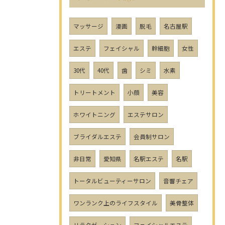
マッサージ
漫画
脱毛
名古屋駅
エステ
フェイシャル
幹細胞
女性
30代
40代
歯
シミ
水素
トリートメント
小顔
美容
ホワイトニング
エステサロン
ブライダルエステ
会員制サロン
非日常
愛知県
名駅エステ
名駅
トータルビューティーサロン
音響チェア
ワンランク上のライフスタイル
美骨整体