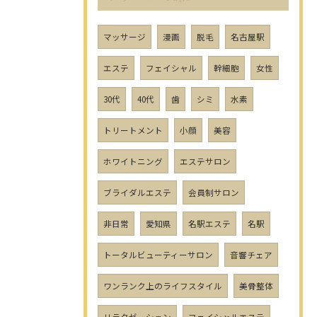
マッサージ
漫画
脱毛
名古屋駅
エステ
フェイシャル
幹細胞
女性
30代
40代
歯
シミ
水素
トリートメント
小顔
美容
ホワイトニング
エステサロン
ブライダルエステ
会員制サロン
非日常
愛知県
名駅エステ
名駅
トータルビューティーサロン
音響チェア
ワンランク上のライフスタイル
美骨整体