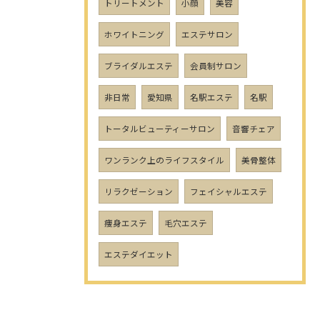
トリートメント
小顔
美容
ホワイトニング
エステサロン
ブライダルエステ
会員制サロン
非日常
愛知県
名駅エステ
名駅
トータルビューティーサロン
音響チェア
ワンランク上のライフスタイル
美骨整体
リラクゼーション
フェイシャルエステ
痩身エステ
毛穴エステ
エステダイエット