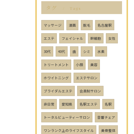
タグ
Tags
マッサージ
漫画
脱毛
名古屋駅
エステ
フェイシャル
幹細胞
女性
30代
40代
歯
シミ
水素
トリートメント
小顔
美容
ホワイトニング
エステサロン
ブライダルエステ
会員制サロン
非日常
愛知県
名駅エステ
名駅
トータルビューティーサロン
音響チェア
ワンランク上のライフスタイル
美骨整体