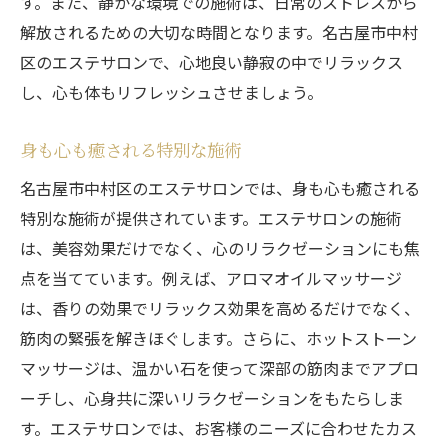
す。また、静かな環境での施術は、日常のストレスから
特別な空間でのエステ体験
解放されるための大切な時間となります。名古屋市中村
名古屋市中村区のエステメニューを詳しく
区のエステサロンで、心地良い静寂の中でリラックス
紹介
し、心も体もリフレッシュさせましょう。
美と健康を追求するエステサロン
身も心も癒される特別な施術
心からリフレッシュできる施術内容
名古屋市中村区のエステサロンでは、身も心も癒される
贅沢な時間を体験するためのポイント
特別な施術が提供されています。エステサロンの施術
名古屋市中村区のエステで得られる効果
は、美容効果だけでなく、心のリラクゼーションにも焦
名古屋市中村区のエステサロンで心から癒され
点を当てています。例えば、アロマオイルマッサージ
る
は、香りの効果でリラックス効果を高めるだけでなく、
心地良さを追求したサロン
筋肉の緊張を解きほぐします。さらに、ホットストーン
名古屋市中村区で選ばれる理由
マッサージは、温かい石を使って深部の筋肉までアプロ
エステサロンの魅力と特徴
ーチし、心身共に深いリラクゼーションをもたらしま
癒しのエステ体験を提供する技術
す。エステサロンでは、お客様のニーズに合わせたカス