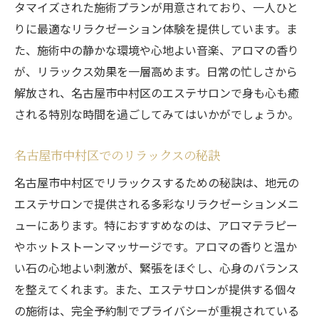
タマイズされた施術プランが用意されており、一人ひと
名古屋市中村区のエステサロンの評判
りに最適なリラクゼーション体験を提供しています。ま
心と体のバランスを整えるエステ
た、施術中の静かな環境や心地よい音楽、アロマの香り
静寂の中で極上のエステ体験を名古屋市中村区
が、リラックス効果を一層高めます。日常の忙しさから
で堪能
解放され、名古屋市中村区のエステサロンで身も心も癒
名古屋市中村区の静かなエステサロン
される特別な時間を過ごしてみてはいかがでしょうか。
リラクゼーションに最適な空間
極上のエステメニューを紹介
名古屋市中村区でのリラックスの秘訣
名古屋市中村区での極上体験
名古屋市中村区でリラックスするための秘訣は、地元の
エステで得られるリラクゼーション効果
エステサロンで提供される多彩なリラクゼーションメニ
名古屋市中村区の癒しのスポット
ューにあります。特におすすめなのは、アロマテラピー
やホットストーンマッサージです。アロマの香りと温か
名古屋市中村区のエステサロンが提供する特別
い石の心地よい刺激が、緊張をほぐし、心身のバランス
な癒し
を整えてくれます。また、エステサロンが提供する個々
名古屋市中村区でしか体験できないエステ
の施術は、完全予約制でプライバシーが重視されている
特別なひとときを提供するエステサロン