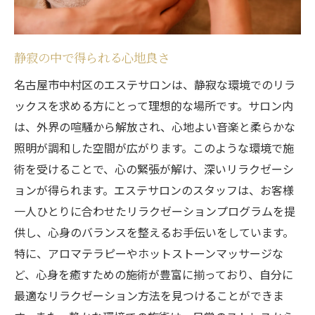
名古屋市中村区で話題のエステサロンをご
紹介
エステで体感する贅沢な時間
静寂の中で得られる心地良さ
極上のリラクゼーション名古屋市中村区のエス
名古屋市中村区のエステサロンは、静寂な環境でのリラ
テサロン
ックスを求める方にとって理想的な場所です。サロン内
高度な技術を誇るエステサロン
は、外界の喧騒から解放され、心地よい音楽と柔らかな
照明が調和した空間が広がります。このような環境で施
全身トリートメントでのリラックス
術を受けることで、心の緊張が解け、深いリラクゼーシ
名古屋市中村区のエステでの至福のひとと
ョンが得られます。エステサロンのスタッフは、お客様
き
一人ひとりに合わせたリラクゼーションプログラムを提
リラクゼーション効果の高い施術
供し、心身のバランスを整えるお手伝いをしています。
心と体をリセットするためのエステ
特に、アロマテラピーやホットストーンマッサージな
エステサロンの選び方ガイド
ど、心身を癒すための施術が豊富に揃っており、自分に
名古屋市中村区のエステで過ごす贅沢なひとと
最適なリラクゼーション方法を見つけることができま
き