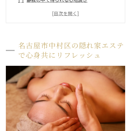
身も心も癒される特別な施術
名古屋市中村区でのリラックスの秘訣
プロの手技でストレス解消
名古屋市中村区のエステで体験する深いリ
名古屋市中村区の隠れ家エステ
ラクゼーション
で心身共にリフレッシュ
隠れ家エステの魅力とは？
癒しの隠れ家名古屋市中村区のエステ体験
日常から離れた癒しの空間
エステのプロフェッショナルが提供するサ
ービス
名古屋市中村区のエステサロンおすすめメ
ニュー
心のケアも同時に行えるエステ体験