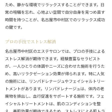
ため、静かな環境でリラックスすることができます。日
心身のストレスを解消する施術
常の喧騒を忘れ、心地よい空間で自分自身を見つめ直す
名古屋市中村区のエステサロンの特徴
時間を持つことが、名古屋市中村区でのリラックス成功
極上の癒しのためのエステメニュー
の鍵です。
名古屋市中村区のエステサロンの選び方
プロの手技でストレス解消
名古屋市中村区の隠れ家エステで日常を忘れる
至福の時間
名古屋市中村区のエステサロンでは、プロの手技による
日常から解放されるエステ体験
ストレス解消が期待できます。経験豊富なセラピスト
が、一人ひとりの体調やニーズに合わせた施術を行うた
心からリラックスできるサロン
め、高いリラクゼーション効果が得られます。特に人気
名古屋市中村区のエステサロンの魅力
の施術には、リンパドレナージュやフェイシャルトリー
特別な時間を過ごすためのポイント
トメントがあります。リンパドレナージュは、体内の老
名古屋市中村区のエステで得られる癒し
廃物を排出し、血行促進をサポートする施術です。フェ
隠れ家エステサロンのおすすめ
イシャルトリートメントは、肌のコンディションを整
え、美肌効果が期待できるため、ストレスによる肌トラ