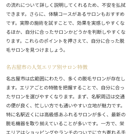
名古屋市で受けられる特殊施術
の流れについて詳しく説明してくれるため、不安を払拭
できます。さらに、体験コースがあるサロンもおすすめ
自宅脱毛とサロン脱毛の違い
です。実際の施術を試すことで、効果を実感しやすくな
料金プラン別に見る名古屋市の脱毛サロン選び
るほか、自分に合ったサロンかどうかを判断しやすくな
回数制と定額制の違い
ります。これらのポイントを押さえて、自分に合った脱
お得なキャンペーン情報
毛サロンを見つけましょう。
名古屋市のサロンの料金相場
分割払いのメリットとデメリット
名古屋市の人気エリア別サロン特徴
追加料金の有無を確認する
名古屋市は広範囲にわたり、多くの脱毛サロンが存在し
隠れたコストを見抜く方法
ます。エリアごとの特徴を把握することで、自分に合っ
名古屋市で失敗しない脱毛サロン選びのコツ
たサロンを選びやすくなります。まず、名駅周辺は交通
の便が良く、忙しい方でも通いやすい立地が魅力です。
事前カウンセリングの重要性
特に名駅近くには高級感あふれるサロンが多く、最新の
長期的な契約のリスク
脱毛機器を取り揃えていることが多いです。一方で、栄
施術スケジュールの立て方
エリアはショッピングやランチのついでに立ち寄れる手