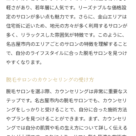
途中解約の条件を確認する
軽さがあり、若年層に人気です。リーズナブルな価格設
友人や家族の口コミを活用する
定のサロンが多い点も魅力です。さらに、金山エリアは
契約前に試しに行くことの重要性
住宅街に近いため、地元の方々が多く利用するサロンが
満足度の高い名古屋市の脱毛サロンの特徴
多く、リラックスした雰囲気が特徴です。このように、
リピーターが多いサロンの特徴
名古屋市内のエリアごとのサロンの特徴を理解すること
で、自分のライフスタイルに合った脱毛サロンを見つけ
施術後のフォローがしっかりしているサロ
やすくなります。
ン
スタッフの対応の良さ
脱毛サロンのカウンセリングの受け方
サロンの立地と通いやすさ
脱毛サロンを選ぶ際、カウンセリングは非常に重要なス
施術結果の実績があるサロン
テップです。名古屋市内の脱毛サロンでも、カウンセリ
トライアル施術の充実度
ングをしっかりと受けることで、自分に合った施術方法
名古屋市の脱毛サロンで理想の肌を手に入れる
やプランを見つけることができます。まず、カウンセリ
方法
ングでは自分の肌質や毛の生え方について詳しく伝える
毎日のスキンケアのポイント