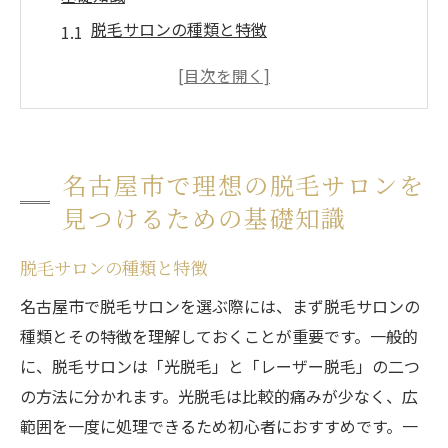
脱毛サロンの種類と特徴
初めての脱毛サロン選びのポイント
名古屋市の人気エリア別サロン特徴
脱毛サロンのカウンセリングの受け方
施術前に知っておきたい基礎知識
名古屋市で理想の脱毛サロンを
脱毛サロンとクリニックの違いとは
見つけるための基礎知識
名古屋市の脱毛サロンを選ぶ際に重視すべきポ
イント
脱毛サロンの種類と特徴
アフターケアの充実度
名古屋市で脱毛サロンを選ぶ際には、まず脱毛サロンの
スタッフの資格と経験
種類とその特徴を理解しておくことが重要です。一般的
最新機器の導入状況
に、脱毛サロンは「光脱毛」と「レーザー脱毛」の二つ
の方法に分かれます。光脱毛は比較的痛みが少なく、広
サロンの清潔さと衛生管理
範囲を一度に処理できるため初心者におすすめです。一
予約の取りやすさ