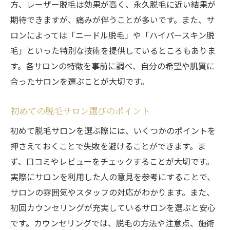
方、レーザー脱毛は効果が高く、永久脱毛に近い結果が
施術の痛みの軽減方法
期待できますが、痛みが伴うことが多いです。また、サ
口コミで選ぶ名古屋市のおすすめ脱毛サロン
ロンによっては「ニードル脱毛」や「ハイパースキン脱
口コミサイトの活用方法
毛」といった特別な技術を提供しているところもありま
高評価のサロンの特徴
す。各サロンの特徴を事前に調べ、自分の希望や肌質に
実際の体験談を元にした選び方
合ったサロンを選ぶことが大切です。
ネガティブな口コミの見極め方
初めての脱毛サロン選びのポイント
口コミ評価の信頼性を判断する方法
初めて脱毛サロンを選ぶ際には、いくつかのポイントを
実際に足を運んで確認する重要性
押さえておくことで失敗を避けることができます。ま
脱毛施術の種類と名古屋市のサロンでの比較
ず、口コミやレビューをチェックすることが大切です。
レーザー脱毛の効果と特徴
実際にサロンを利用した人の意見を参考にすることで、
光脱毛のメリット・デメリット
サロンの雰囲気やスタッフの対応がわかります。また、
SHR脱毛の最新トレンド
初回カウンセリングが充実しているサロンを選ぶと安心
各施術の費用対効果の比較
です。カウンセリングでは、脱毛の方法や注意点、施術