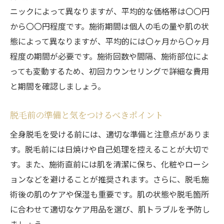
ニックによって異なりますが、平均的な価格帯は〇〇円
優良サロンの見極め方：評判と実績をチェ
から〇〇円程度です。施術期間は個人の毛の量や肌の状
ック
態によって異なりますが、平均的には〇ヶ月から〇ヶ月
カウンセリングの重要性とその内容
程度の期間が必要です。施術回数や間隔、施術部位によ
サロンの設備と施術環境を確認するポイン
っても変動するため、初回カウンセリングで詳細な費用
ト
と期間を確認しましょう。
料金プランと支払い方法の比較
実際に体験した人の口コミを参考にする
脱毛前の準備と気をつけるべきポイント
名古屋市のおすすめ全身脱毛サロン一覧
全身脱毛を受ける前には、適切な準備と注意点がありま
脱毛サロン選びで失敗しないためのポイント解
す。脱毛前には日焼けや自己処理を控えることが大切で
説
す。また、施術直前には肌を清潔に保ち、化粧やローシ
トラブルを避けるための契約前チェックリ
ョンなどを避けることが推奨されます。さらに、脱毛施
スト
術後の肌のケアや保湿も重要です。肌の状態や脱毛箇所
に合わせて適切なケア用品を選び、肌トラブルを予防し
安すぎるサロンに注意すべき理由