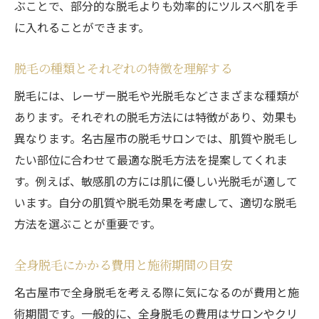
ぶことで、部分的な脱毛よりも効率的にツルスベ肌を手
全身脱毛の効果を高めるためのテクニック
に入れることができます。
脱毛技術者の資格と経験が大事な理由
最新技術を提供する名古屋市のおすすめサ
脱毛の種類とそれぞれの特徴を理解する
ロン
脱毛には、レーザー脱毛や光脱毛などさまざまな種類が
全身脱毛を始めるなら名古屋市が最適な理由
あります。それぞれの脱毛方法には特徴があり、効果も
名古屋市の脱毛サロンの特徴と評判
異なります。名古屋市の脱毛サロンでは、肌質や脱毛し
アクセスが便利な名古屋市のサロンエリア
たい部位に合わせて最適な脱毛方法を提案してくれま
名古屋市の全身脱毛サロンの料金相場
す。例えば、敏感肌の方には肌に優しい光脱毛が適して
名古屋市の気候と全身脱毛の関係
います。自分の肌質や脱毛効果を考慮して、適切な脱毛
地元の口コミを活用したサロン選びのポイ
方法を選ぶことが重要です。
ント
全身脱毛にかかる費用と施術期間の目安
名古屋市で安心して全身脱毛を始める方法
名古屋市で全身脱毛を考える際に気になるのが費用と施
名古屋市のおすすめ全身脱毛サロンとその選び
術期間です。一般的に、全身脱毛の費用はサロンやクリ
方