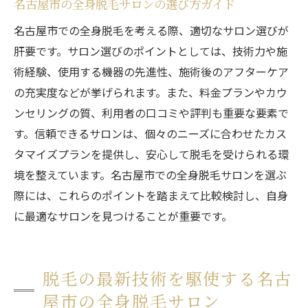
名古屋市の全身脱毛サロンの選び方ガイド
全身脱毛を成功させるための名古屋市のサロン
名古屋市での全身脱毛を考える際、適切なサロン選びが
選びのコツ
肝要です。サロン選びのポイントとしては、技術力や施
カウンセリングで確認すべき5つの質問
術経験、使用する機器の先進性、施術後のアフターケア
施術前にチェックするべきサロンの衛生面
の充実度などが挙げられます。また、料金プランやカウ
肌質に合ったサロンの見つけ方
ンセリングの質、利用者の口コミや評判も重要な要素で
サロンのリピート率を確認する理由
す。信頼できるサロンは、個々のニーズに合わせたカス
全身脱毛の施術回数と効果の関係
タマイズプランを提供し、安心して脱毛を受けられる環
境を整えています。名古屋市での全身脱毛サロンを選ぶ
名古屋市で満足度の高いサロンを選ぶ方法
際には、これらのポイントを踏まえて比較検討し、自身
名古屋市で全身脱毛を体験して滑らかな肌を手
に最適なサロンを見つけることが重要です。
に入れよう
施術後に期待できる効果と注意点
全身脱毛で得られる美肌のメリット
脱毛の最新技術を駆使する名古
名古屋市のサロンで全身脱毛を受ける流れ
屋市の全身脱毛サロン