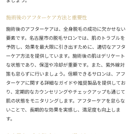
ましょう。
キャンペーンと追加料金の落とし穴
脱毛効果を実感するための3つのポイント
施術後のアフターケア方法と重要性
信頼できるサロン選びの決め手
施術後のアフターケアは、全身脱毛の成功に欠かせない
名古屋市で失敗しないためのサロン選びの
要素です。名古屋市の脱毛サロンでは、肌のトラブルを
コツ
予防し、効果を最大限に引き出すために、適切なアフタ
名古屋市の脱毛サロンの特徴と口コミをチェッ
ーケア方法を提供しています。施術後の肌はデリケート
クする方法
な状態であり、保湿や冷却が重要です。また、紫外線対
脱毛サロンの口コミサイトの活用方法
策も怠らずに行いましょう。信頼できるサロンは、アフ
良い口コミと悪い口コミの見分け方
ターケアに関する詳細なガイドや推奨製品を提供してお
名古屋市のサロンの実際の体験談を探す方
り、定期的なカウンセリングやチェックアップも通じて
法
肌の状態をモニタリングします。アフターケアを怠らな
いことで、長期的な効果を実感し、満足度も向上しま
サロンの特徴別に選ぶポイント
す。
口コミで評判の高い名古屋市の脱毛サロン
信頼できる口コミ情報の集め方