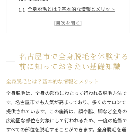
全身脱毛とは？基本的な情報とメリット
脱毛の種類とそれぞれの特徴を理解する
全身脱毛にかかる費用と施術期間の目安
脱毛前の準備と気をつけるべきポイント
施術後のアフターケア方法と重要性
名古屋市で全身脱毛を体験する
名古屋市の全身脱毛サロンの選び方ガイド
前に知っておきたい基礎知識
脱毛の最新技術を駆使する名古屋市の全身脱毛
サロン
全身脱毛とは？基本的な情報とメリット
最新の脱毛技術とは？レーザー脱毛と光脱
全身脱毛は、全身の部位にわたって行われる脱毛方法で
毛の違い
す。名古屋市でも人気が高まっており、多くのサロンで
名古屋市のサロンが採用する最新脱毛機器
提供されています。この施術は、顔や脇、脚など全身の
痛みの少ない施術を提供する名古屋市のサ
広範囲な部位を対象にして行われるため、一度の施術で
ロン
すべての部位を脱毛することができます。全身脱毛を選