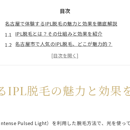
目次
名古屋で体験するIPL脱毛の魅力と効果を徹底解説
IPL脱毛とは？その仕組みと効果を紹介
名古屋市で人気のIPL脱毛、どこが魅力的？
IPL脱毛の効果は？実際に体験した人の声
他の脱毛方法と比較！IPL脱毛の優位性
IPL脱毛のメリットとデメリットを知る
名古屋市でIPL脱毛を選ぶ理由とは？
るIPL脱毛の魅力と効果
脱毛初心者必見名古屋市のIPL脱毛の基本とは
IPL脱毛初心者でも安心！基本から学ぶ
名古屋市のIPL脱毛サロン、初めての選び方
tense Pulsed Light）を利用した脱毛方法で、光
IPL脱毛の基礎知識！施術の流れと注意点