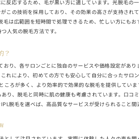
に反応するため、毛が黒い方に適しています。光脱毛の一
初心者向け！安心して始める名古屋での脱毛
ンがこの技術を採用しており、その効果の高さが支持され
名古屋でIPL脱毛を始める前に知っておくこと
L脱毛は広範囲を短時間で処理できるため、忙しい方にも
初心者必見！名古屋市でのIPL脱毛のステップ
持つ人気の脱毛方法です。
肌に優しい脱毛を求めるなら名古屋のIPL脱毛を選ぶ理
敏感肌でも安心！IPL脱毛の優しさ
的？
美肌効果も期待！IPL脱毛の魅力
っており、各サロンごとに独自のサービスや価格設定があ
名古屋市で選ぶ肌に優しいIPL脱毛とは
。これにより、初めての方でも安心して自分に合ったサロ
痛みが少ない！IPL脱毛の快適さ
るところが多く、より効率的で効果的な脱毛を提供してい
IPL脱毛が名古屋で支持される理由
もあり、脱毛と同時に肌の健康も考慮されています。口コ
肌への影響が少ない脱毛方法とは？
IPL脱毛を選べば、高品質なサービスが受けられること間
IPL脱毛で痛みから解放名古屋市での人気の秘密
痛みが少ない！IPL脱毛の技術解説
声
名古屋市で人気のIPL脱毛、その理由とは
方法として注目されています。実際に体験した人々の声を