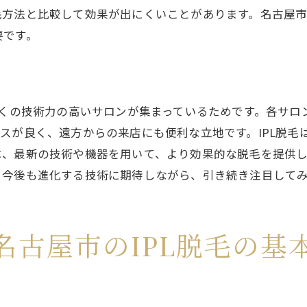
方法と比較して効果が出にくいことがあります。名古屋市
実力派IPL脱毛、名古屋での効果を検証
要です。
名古屋市で試す！IPL脱毛の効果を体感
脱毛効果が持続する！名古屋でのIPL体験
名古屋市で感じるIPL脱毛のリアルな効果
多くの技術力の高いサロンが集まっているためです。各サ
IPL脱毛の効果を引き出す名古屋での施術
スが良く、遠方からの来店にも便利な立地です。IPL脱毛
脱毛効果に驚き名古屋で評判のIPL脱毛体験談
、最新の技術や機器を用いて、より効果的な脱毛を提供し
名古屋市で話題のIPL脱毛、実際の声を紹介
。今後も進化する技術に期待しながら、引き続き注目して
脱毛体験談から学ぶ！名古屋市のIPL脱毛
驚くべき脱毛効果！名古屋でのIPL体験談
名古屋市のIPL脱毛の基
名古屋市でのIPL脱毛、実際の利用者の声
評判の良いIPL脱毛、名古屋での体験談
名古屋でのIPL脱毛体験、驚きの結果