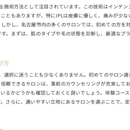
最適な脱毛体験を名古屋市のIPL脱毛で見つけよう
れる施術方法として注目されています。この技術はインテ
名古屋市での最適なIPL脱毛体験を探す
こともありますが、特にIPLは皮膚に優しく、痛みが少
自分に合ったIPL脱毛を見つける方法
。しかし、名古屋市内の多くのサロンでは、初めての方を
名古屋で理想のIPL脱毛体験を実現するために
です。まずは、肌のタイプや毛の状態を診断し、最適なプ
選べる脱毛体験！名古屋市のIPL脱毛
名古屋市でのIPL脱毛、最適な体験を求めて
自分に合うIPL脱毛を名古屋で選ぶコツ
び方
し、選択に迷うことも少なくありません。初めてのサロン
。信頼できるサロンは、事前のカウンセリングが充実して
ているかどうかも確認しておくと良いでしょう。体験コー
す。さらに、通いやすい立地にあるサロンを選ぶことで、