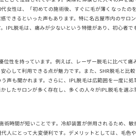
IPL脱毛の快適な施術体験を求めて
0代女性は、「初めての施術後、すぐに毛が薄くなったの
感できるといった声もあります。特に名古屋市内のサロン
痛みを感じない脱毛を可能にするIPL
。IPL脱毛は、痛みが少ないという特徴があり、初心者で
名古屋で選ばれる理由、IPL脱毛の魅力
痛みから解放されるIPL脱毛の秘密
名古屋市内で探す理想のIPL脱毛サロンの選び方
名古屋市で理想のIPL脱毛サロンを見つける方法
の優位性を持っています。例えば、レーザー脱毛に比べて
安心して利用できる点が魅力です。また、SHR脱毛と比較
サロン選びのポイント！名古屋市のIPL脱毛
う声も聞かれます。さらに、IPL脱毛は広範囲を一度に
口コミで選ぶ！名古屋のIPL脱毛サロン
かしたサロンが多く存在し、多くの人々がIPL脱毛を選ぶ
名古屋市内で信頼できるIPL脱毛サロンとは
理想のIPL脱毛サロンを見つけるためのヒント
名古屋でのIPL脱毛サロン選びのコツ
、施術時間が短いことです。冷却装置が併用されるため、
IPL脱毛の実力名古屋市で実感できる効果とは
現代人にとって大変便利です。デメリットとしては、毛色
名古屋市で実感！IPL脱毛の効果と持続性