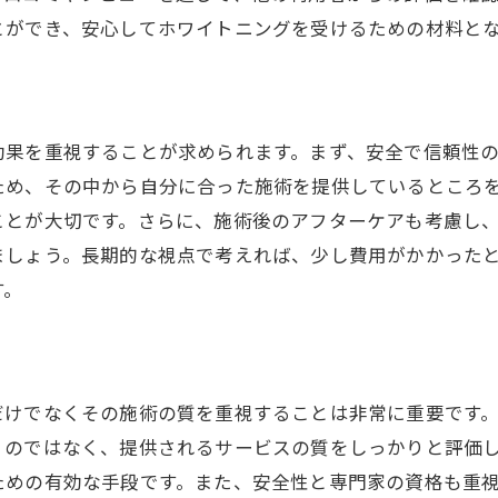
とができ、安心してホワイトニングを受けるための材料と
安全に施術を受けるための知識
施術前後のケアを徹底する
持続可能な結果を追求する方法
効果を重視することが求められます。まず、安全で信頼性
ホワイトニングの進化とその効果
ため、その中から自分に合った施術を提供しているところ
個別対応のカスタマイズプラン
ことが大切です。さらに、施術後のアフターケアも考慮し
イトニング初心者必見名古屋市での安心施術の選び方
ましょう。長期的な視点で考えれば、少し費用がかかった
初心者におすすめの施術プラン
す。
初めてのホワイトニング体験談
事前に知っておくべき準備と流れ
初心者向けのカウンセリングポイント
だけでなくその施術の質を重視することは非常に重要です
施術後の効果を最大化するコツ
くのではなく、提供されるサービスの質をしっかりと評価
安心して受けられる施術体制
ための有効な手段です。また、安全性と専門家の資格も重