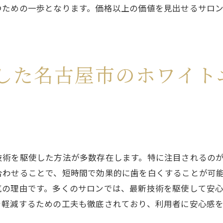
屋市ホワイトニング最新トレンドと安全性を両立する選び
つための一歩となります。価格以上の価値を見出せるサロ
最新トレンドを取り入れた選択肢
安全性を重視した最先端技術
新しい施術方法のメリット
した名古屋市のホワイト
流行のデジタルケアについて
トレンドサロンの選び方ガイド
技術革新がもたらす安心感
術を駆使した方法が多数存在します。特に注目されるのが
合わせることで、短時間で効果的に歯を白くすることが可
気の理由です。多くのサロンでは、最新技術を駆使して安
を軽減するための工夫も徹底されており、利用者に安心感を