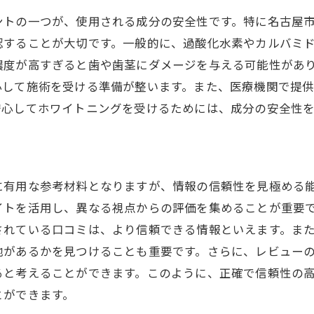
最新のオフィスホワイトニングのメリット
ントの一つが、使用される成分の安全性です。特に名古屋
施術中のリラックス方法を紹介
認することが大切です。一般的に、過酸化水素やカルバミ
安全性を確保するための技術チェック
濃度が高すぎると歯や歯茎にダメージを与える可能性があ
心して施術を受ける準備が整います。また、医療機関で提
イトニングの安全性を重視した名古屋市のおすすめスポッ
安心してホワイトニングを受けるためには、成分の安全性
安全基準を満たした施設の選び方
専門スタッフのいるサロンを探す
最新設備を完備したクリニック
口コミで評判の高いスポット紹介
に有用な参考材料となりますが、情報の信頼性を見極める
イトを活用し、異なる視点からの評価を集めることが重要
安心して通える環境を提供する施設
されている口コミは、より信頼できる情報といえます。ま
訪問前に確認したいポイント
地があるかを見つけることも重要です。さらに、レビュー
屋市でホワイトニングを選ぶ際のチェックポイントと失敗
ると考えることができます。このように、正確で信頼性の
カウンセリングの重要性を理解する
とができます。
事前に知っておくべき施術後のケア