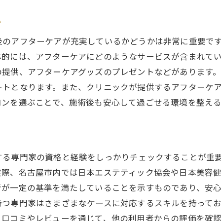
サロンの衛生管理についての確認
か
個々のニーズに合ったプランの選び方
後のアフターケアが充実しているかどうかは非常に重要で
時間と予算に合わせた決定法
体的には、アフターケアにどのようなサービスが含まれて
レビューや体験談を活用する
の提供、アフターケアグッズのプレゼントなどがあります
して通える名古屋市のホワイトニングサロンの選び方
ートとなります。また、クリニックが提供するアフターケ
定期的なメンテナンスの重要性
ロンを選ぶことで、施術後も安心して過ごせる環境を整え
ライセンスの有無を確認しよう
安心のカウンセリング体制を持つサロン
清潔な設備を持つ施設の選択
する専門家の資格と経験をしっかりチェックすることが重
長期間通える立地の選び方
実際、名古屋市内では日本エステティック協会や日本美容
アフターサービスを重視する理由
者が一定の基準を満たしていることを示すものであり、安
屋市で叶える美しい笑顔安全なホワイトニング施術の秘密
持つ専門家はさまざまなケースに対応するスキルを持って
、口コミやレビューを通じて、他の利用者からの評価を確
笑顔を輝かせるための基本施術