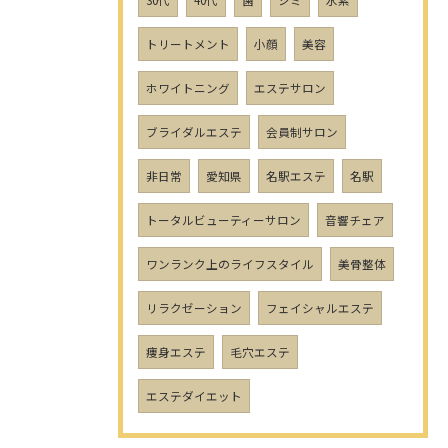
30代
40代
歯
シミ
水素
トリートメント
小顔
美容
ホワイトニング
エステサロン
ブライダルエステ
会員制サロン
非日常
愛知県
名駅エステ
名駅
トータルビューティーサロン
音響チェア
ワンランク上のライフスタイル
美骨整体
リラクゼーション
フェイシャルエステ
痩身エステ
毛穴エステ
エステダイエット