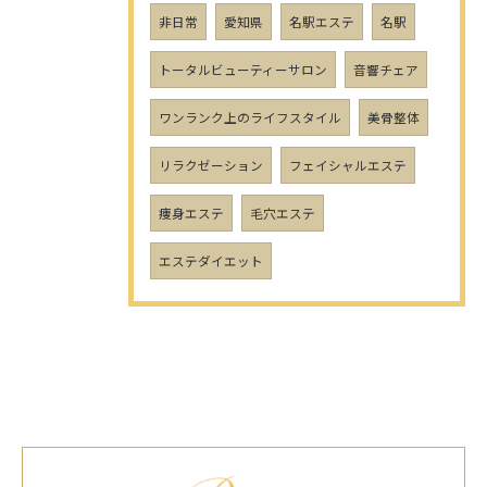
非日常
愛知県
名駅エステ
名駅
トータルビューティーサロン
音響チェア
ワンランク上のライフスタイル
美骨整体
リラクゼーション
フェイシャルエステ
痩身エステ
毛穴エステ
エステダイエット